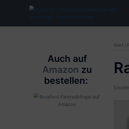
Zum
Inhalt
springen
Start
/ 
Auch auf
R
Amazon
zu
bestellen:
Einzel