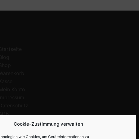
Startseite
Blog
Shop
Warenkorb
Kasse
Mein Konto
Impressum
Datenschutz
AGB
Rückgabe- und Erstattungsrichtlinien
Cookie-Zustimmung verwalten
Datenschutz
hnologien wie Cookies, um Geräteinformationen zu
Cookie-Richtlinie (EU)