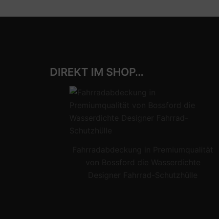
DIREKT IM SHOP…
Fahrradabdeckung in Premiumqualität
von Bossford die Wasserdichte
Designer Fahrrad-Schutzhülle