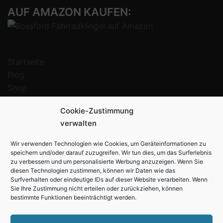
AUF AMAZON KAUFEN:
Startseite
Blog
Shop
Warenkorb
Cookie-Zustimmung
Kasse
verwalten
Mein Konto
Impressum
Wir verwenden Technologien wie Cookies, um Geräteinformationen zu
Datenschutz
speichern und/oder darauf zuzugreifen. Wir tun dies, um das Surferlebnis
zu verbessern und um personalisierte Werbung anzuzeigen. Wenn Sie
AGB
diesen Technologien zustimmen, können wir Daten wie das
Rückgabe- und Erstattungsrichtlinien
Surfverhalten oder eindeutige IDs auf dieser Website verarbeiten. Wenn
Sie Ihre Zustimmung nicht erteilen oder zurückziehen, können
Datenschutz
bestimmte Funktionen beeinträchtigt werden.
Cookie-Richtlinie (EU)